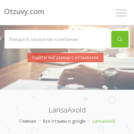
Otzuvy.com
Найти магазины с отзывами.
LarisaAxold
Главная
/
Все отзывы о google
/
LarisaAxold