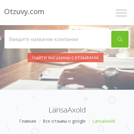
Otzuvy.com
Найти магазины с отзывами.
LarisaAxold
Главная
/
Все отзывы о google
/
LarisaAxold