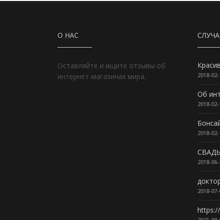
О НАС
СЛУЧ
Красив
Оставляйте и ищите отзывы об
2018-02-
интернет-магазинах мира.
Об инт
2018-02-
Бонса
2018-02-
СВАД
2018-06-
докто
2018-07-
https:/
2021-09-