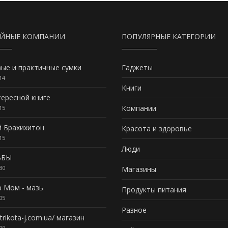
АЙНЫЕ КОМПАНИИ
ПОПУЛЯРНЫЕ КАТЕГОРИИ
ые и практичные сумки
Гаджеты
14
Книги
ересной книге
Компании
15
й Брахихитон
Красота и здоровье
15
Люди
ЬБЫ
30
Магазины
р Мом - мазь
Продукты питания
05
Разное
/trikota-j.com.ua/ магазин
09