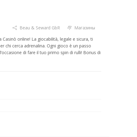
Beau & Seward GbR
Магазины
 Casinò online! La giocabilità, legale e sicura, ti
per chi cerca adrenalina. Ogni gioco è un passo
’occasione di fare il tuo primo spin di rulli! Bonus di