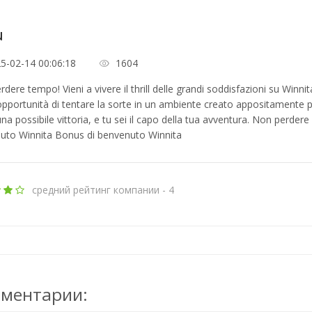
u
5-02-14 00:06:18
1604
dere tempo! Vieni a vivere il thrill delle grandi soddisfazioni su Winnita
’opportunità di tentare la sorte in un ambiente creato appositamente 
na possibile vittoria, e tu sei il capo della tua avventura. Non perdere l
uto Winnita Bonus di benvenuto Winnita
средний рейтинг компании - 4
ментарии: