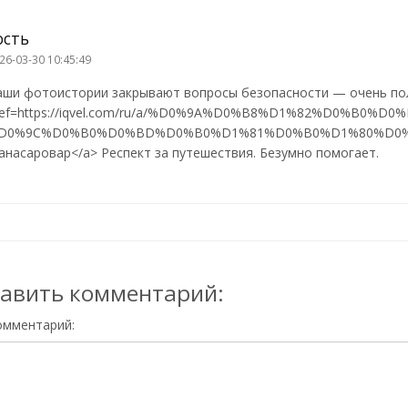
ость
26-03-30 10:45:49
аши фотоистории закрывают вопросы безопасности — очень пол
ref=https://iqvel.com/ru/a/%D0%9A%D0%B8%D1%82%D0%B0
D0%9C%D0%B0%D0%BD%D0%B0%D1%81%D0%B0%D1%80%D0%
анасаровар</a> Респект за путешествия. Безумно помогает.
авить комментарий:
омментарий: