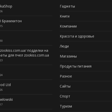
nkaShop
Гаджеты
06
Книги
й Брахихитон
Компании
15
Красота и здоровье
30
Люди
//zookiss.com.ua/ подделки на
аты для пчел zookiss.com.ua
Магазины
23
Продукты питания
24
Разное
od Ltd
Сайты
26
Спорт
wlowski
17
Туризм