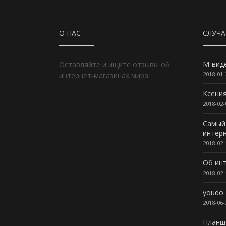
О НАС
СЛУЧ
М-вид
Оставляйте и ищите отзывы об
2018-01-
интернет-магазинах мира.
Ксени
2018-02-
Самый
интер
2018-02-
Об инт
2018-02-
youdo
2018-06-
Планш