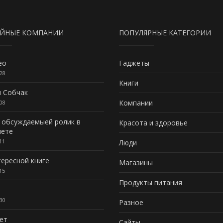
АЙНЫЕ КОМПАНИИ
ПОПУЛЯРНЫЕ КАТЕГОРИИ
ео
Гаджеты
28
Книги
я Собчак
Компании
08
 обсуждаемыей ролик в
Красота и здоровье
нете
11
Люди
ересной книге
Магазины
15
Продукты питания
30
Разное
ет
Сайты